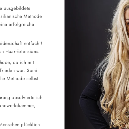
ne ausgebildete
rasilianische Methode
eine erfolgreiche
denschaft entfacht!
ch Haar-Extensions.
thode, da ich mit
frieden war. Somit
sche Methode selbst
rung absolvierte ich
Handwerkskammer,
 Menschen glücklich